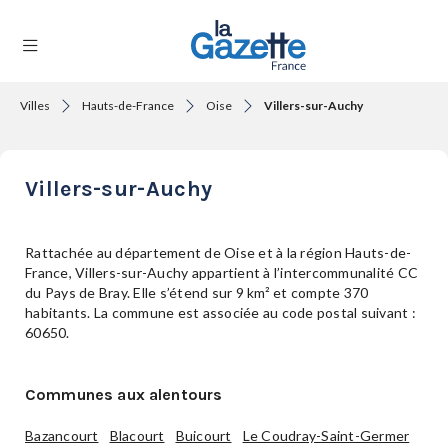
Villes
Hauts-de-France
Oise
Villers-sur-Auchy
THÉMATIQUES
Villers-sur-Auchy
RÉGIONS
Rattachée au département de Oise et à la région Hauts-de-
France, Villers-sur-Auchy appartient à l’intercommunalité CC
du Pays de Bray. Elle s’étend sur 9 km² et compte 370
FORMATS
habitants. La commune est associée au code postal suivant :
60650.
TENDANCES
Communes aux alentours
Bazancourt
Blacourt
Buicourt
Le Coudray-Saint-Germer