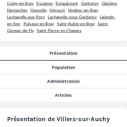
SERVICES
Cuigy-en-Bray
Escames
Espaubourg
Gerberoy
Glatigny
Hannaches
Hanvoile
Hécourt
Hodenc-en-Bray
LA
Lachapelle-aux-Pots
Lachapelle-sous-Gerberoy
Lalande-
GAZETTE
en-Son
Puiseux-en-Bray
Saint-Aubin-en-Bray
Saint-
Germer-de-Fly
Saint-Pierre-es-Champs
Se
Présentation
connecter
Population
S'abonner
Administration
Articles
Présentation de Villers-sur-Auchy