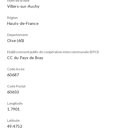
Nom de la ville
Villers-sur-Auchy
Région
Hauts-de-France
Département
Oise (60)
Etablissement public de coopération intercommunale (EPCI)
CC du Pays de Bray
Code Insee
60687
Code Postal
60650
Longitude
1.7901
Latitude
49.4752