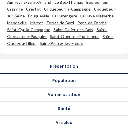
Amfreville-Saint-Amand
Le Bec-Thomas
Bosroumois
SERVICES
Crasville
Crestot
Criquebeuf-la-Campagne
Criquebeuf-
LA
sur-Seine
Fouqueville
La Harengère
La Haye-Malherbe
GAZETTE
Mandeville
Martot
Terres de Bord
Pont-de-l'Arche
Saint-Cyr-la-Campagne
Saint-Didier-des-Bois
Saint-
Germain-de-Pasquier
Saint-Ouen-de-Pontcheuil
Saint-
Ouen-du-Tilleul
Saint-Pierre-des-Fleurs
Se
connecter
Présentation
S'abonner
Population
Administration
Santé
Articles