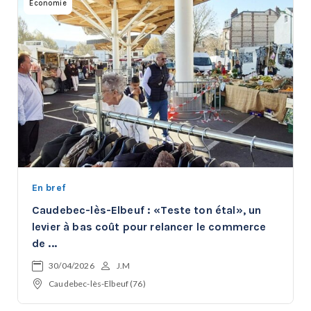
Economie
En bref
Caudebec-lès-Elbeuf : «Teste ton étal», un
levier à bas coût pour relancer le commerce
de ...
30/04/2026
J.M
Caudebec-lès-Elbeuf (76)