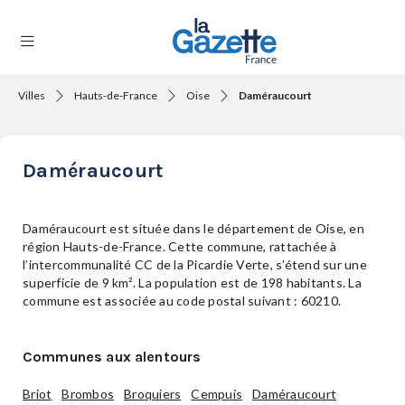
Villes
Hauts-de-France
Oise
Daméraucourt
THÉMATIQUES
Daméraucourt
RÉGIONS
Daméraucourt est située dans le département de Oise, en
région Hauts-de-France. Cette commune, rattachée à
l’intercommunalité CC de la Picardie Verte, s’étend sur une
FORMATS
superficie de 9 km². La population est de 198 habitants. La
commune est associée au code postal suivant : 60210.
TENDANCES
Communes aux alentours
Briot
Brombos
Broquiers
Cempuis
Daméraucourt