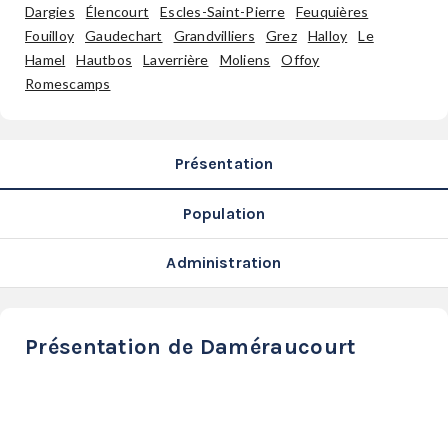
SERVICES
Dargies
Élencourt
Escles-Saint-Pierre
Feuquières
Fouilloy
Gaudechart
Grandvilliers
Grez
Halloy
Le
LA
Hamel
Hautbos
Laverrière
Moliens
Offoy
GAZETTE
Romescamps
Présentation
Se
connecter
Population
S'abonner
Administration
Présentation de Daméraucourt