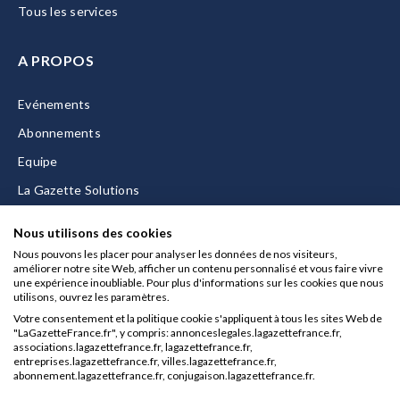
Tous les services
A PROPOS
Evénements
Abonnements
Equipe
La Gazette Solutions
Nous contacter
Nous utilisons des cookies
Nous pouvons les placer pour analyser les données de nos visiteurs,
améliorer notre site Web, afficher un contenu personnalisé et vous faire vivre
une expérience inoubliable. Pour plus d'informations sur les cookies que nous
utilisons, ouvrez les paramètres.
Mentions légales
Votre consentement et la politique cookie s'appliquent à tous les sites Web de
CGU/CGV
"LaGazetteFrance.fr", y compris: annonceslegales.lagazettefrance.fr,
associations.lagazettefrance.fr, lagazettefrance.fr,
Données personnelles
entreprises.lagazettefrance.fr, villes.lagazettefrance.fr,
abonnement.lagazettefrance.fr, conjugaison.lagazettefrance.fr.
Charte sur les cookies