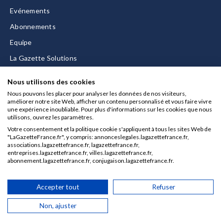
Evénements
Abonnements
Equipe
La Gazette Solutions
Nous contacter
Nous utilisons des cookies
Nous pouvons les placer pour analyser les données de nos visiteurs,
améliorer notre site Web, afficher un contenu personnalisé et vous faire vivre
une expérience inoubliable. Pour plus d'informations sur les cookies que nous
utilisons, ouvrez les paramètres.
Mentions légales
Votre consentement et la politique cookie s'appliquent à tous les sites Web de
CGU/CGV
"LaGazetteFrance.fr", y compris: annonceslegales.lagazettefrance.fr,
associations.lagazettefrance.fr, lagazettefrance.fr,
Données personnelles
entreprises.lagazettefrance.fr, villes.lagazettefrance.fr,
abonnement.lagazettefrance.fr, conjugaison.lagazettefrance.fr.
Charte sur les cookies
Gérer vos cookies
Accepter tout
Refuser
© 2026 La Gazette France
Non, ajuster