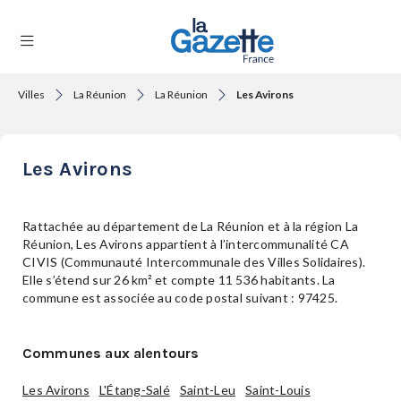
Villes
La Réunion
La Réunion
Les Avirons
THÉMATIQUES
Les Avirons
RÉGIONS
Rattachée au département de La Réunion et à la région La
Réunion, Les Avirons appartient à l’intercommunalité CA
CIVIS (Communauté Intercommunale des Villes Solidaires).
FORMATS
Elle s’étend sur 26 km² et compte 11 536 habitants. La
commune est associée au code postal suivant : 97425.
TENDANCES
Communes aux alentours
Les Avirons
L'Étang-Salé
Saint-Leu
Saint-Louis