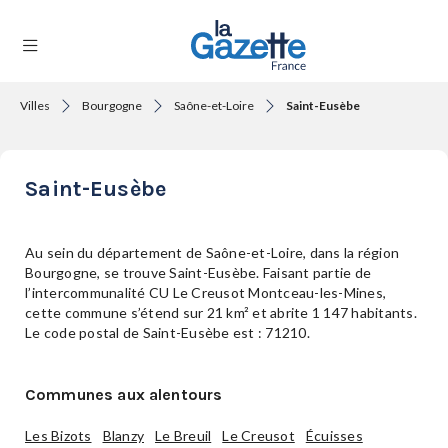
Villes
Bourgogne
Saône-et-Loire
Saint-Eusèbe
THÉMATIQUES
Saint-Eusèbe
RÉGIONS
Au sein du département de Saône-et-Loire, dans la région
Bourgogne, se trouve Saint-Eusèbe. Faisant partie de
l’intercommunalité CU Le Creusot Montceau-les-Mines,
FORMATS
cette commune s’étend sur 21 km² et abrite 1 147 habitants.
Le code postal de Saint-Eusèbe est : 71210.
TENDANCES
Communes aux alentours
Les Bizots
Blanzy
Le Breuil
Le Creusot
Écuisses