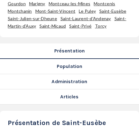
SERVICES
Gourdon
Marigny
Montceau-les-Mines
Montcenis
Montchanin
Mont-Saint-Vincent
Le Puley
Saint-Eusèbe
LA
Saint-Julien-sur-Dheune
Saint-Laurent-d'Andenay
Saint-
GAZETTE
Martin-d'Auxy
Saint-Micaud
Saint-Privé
Torcy
Présentation
Se
connecter
Population
S'abonner
Administration
Articles
Présentation de Saint-Eusèbe