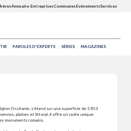
chères
Annuaire Entreprises
Communes
Evénements
Services
TIR
PAROLES D'EXPERTS
SÉRIES
MAGAZINES
égion Occitanie, s'étend sur une superficie de 5 853
nnes, plaines et littoral, il offre un cadre unique.
 ses monuments romains.