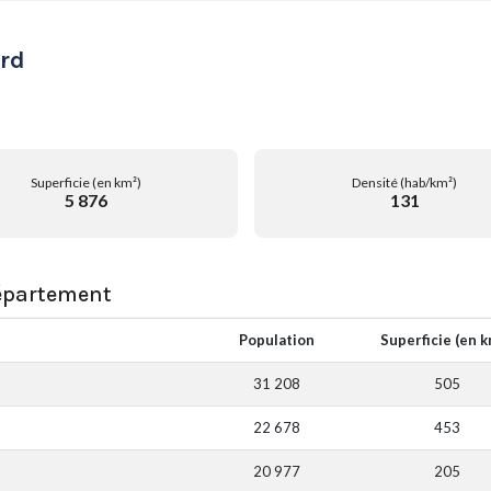
ard
Superficie (en km²)
Densité (hab/km²)
5 876
131
département
Population
Superficie (en 
31 208
505
22 678
453
20 977
205