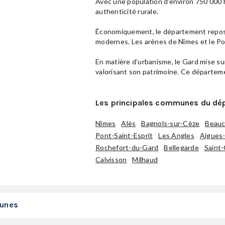
Avec une population d’environ 750 000 h
authenticité rurale.
Économiquement, le département repose s
modernes. Les arènes de Nîmes et le Po
En matière d’urbanisme, le Gard mise su
valorisant son patrimoine. Ce départeme
Les principales communes du dé
Nîmes
Alès
Bagnols-sur-Cèze
Beauc
Pont-Saint-Esprit
Les Angles
Aigues
Rochefort-du-Gard
Bellegarde
Saint-
Calvisson
Milhaud
munes