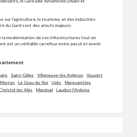
abitants, le Gard allie dynamisme urbain et
ur l’agriculture, le tourisme, et des industries
nt du Gard sont des atouts majeurs.
r la modernisation de ses infrastructures tout en
nt est un véritable carrefour entre passé et avenir.
partement
aire
Saint-Gilles
Villeneuve-lès-Avignon
Vauvert
-Mortes
Le Grau-du-Roi
Uzès
Marguerittes
Christol-lez-Alès
Manduel
Laudun-l'Ardoise