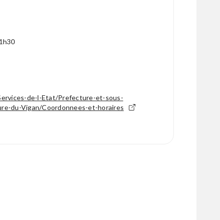
11h30
Services-de-l-Etat/Prefecture-et-sous-
ure-du-Vigan/Coordonnees-et-horaires