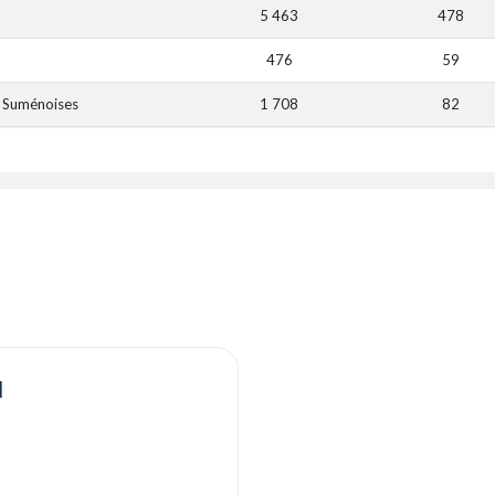
5 463
478
476
59
 Suménoises
1 708
82
d