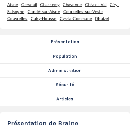
SERVICES
Aisne
Cerseuil
Chassemy
Chavonne
Chivres-Val
Ciry-
LA
Salsogne
Condé-sur-Aisne
Courcelles-sur-Vesle
Couvrelles
Cuiry-Housse
Cys-la-Commune
Dhuizel
GAZETTE
Présentation
Se
connecter
Population
Administration
S'abonner
Sécurité
Articles
Présentation de Braine