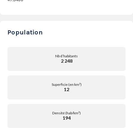
Population
Nb d’habitants
2 248
Superficie (en km²)
12
Densité (hab/km²)
194