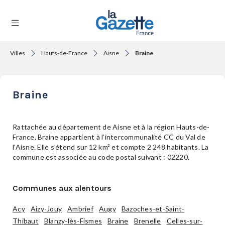
Villes
Hauts-de-France
Aisne
Braine
THÉMATIQUES
Braine
RÉGIONS
Rattachée au département de Aisne et à la région Hauts-de-
France, Braine appartient à l’intercommunalité CC du Val de
l'Aisne. Elle s’étend sur 12 km² et compte 2 248 habitants. La
FORMATS
commune est associée au code postal suivant : 02220.
Communes aux alentours
TENDANCES
Acy
Aizy-Jouy
Ambrief
Augy
Bazoches-et-Saint-
Thibaut
Blanzy-lès-Fismes
Braine
Brenelle
Celles-sur-