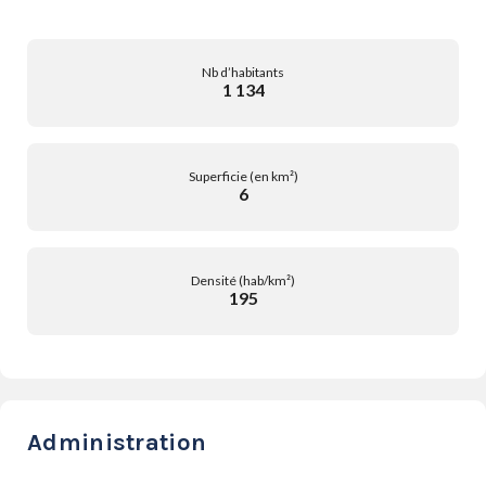
Nb d’habitants
1 134
Superficie (en km²)
6
Densité (hab/km²)
195
Administration