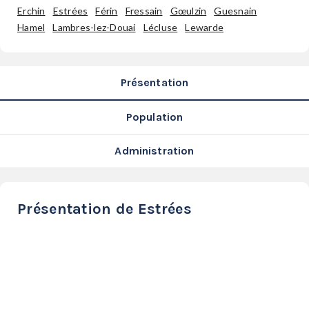
SERVICES
Erchin
Estrées
Férin
Fressain
Gœulzin
Guesnain
LA
Hamel
Lambres-lez-Douai
Lécluse
Lewarde
GAZETTE
Présentation
Population
Se
connecter
Administration
S'abonner
Présentation de Estrées