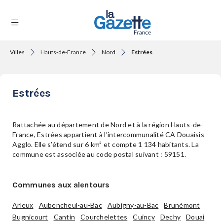
Villes
Hauts-de-France
Nord
Estrées
THÉMATIQUES
Estrées
RÉGIONS
Rattachée au département de Nord et à la région Hauts-de-
France, Estrées appartient à l’intercommunalité CA Douaisis
Agglo. Elle s’étend sur 6 km² et compte 1 134 habitants. La
FORMATS
commune est associée au code postal suivant : 59151.
Communes aux alentours
TENDANCES
Arleux
Aubencheul-au-Bac
Aubigny-au-Bac
Brunémont
Bugnicourt
Cantin
Courchelettes
Cuincy
Dechy
Douai