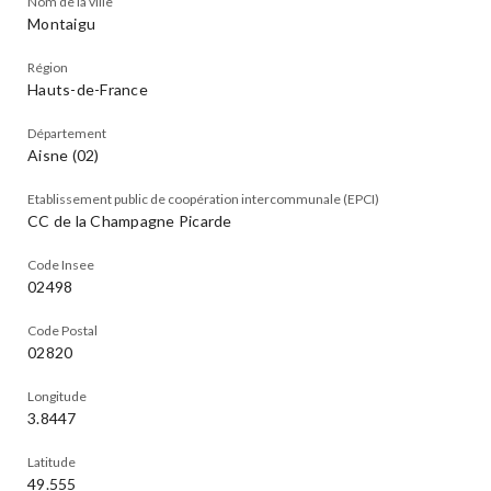
Nom de la ville
Montaigu
Région
Hauts-de-France
Département
Aisne (02)
Etablissement public de coopération intercommunale (EPCI)
CC de la Champagne Picarde
Code Insee
02498
Code Postal
02820
Longitude
3.8447
Latitude
49.555