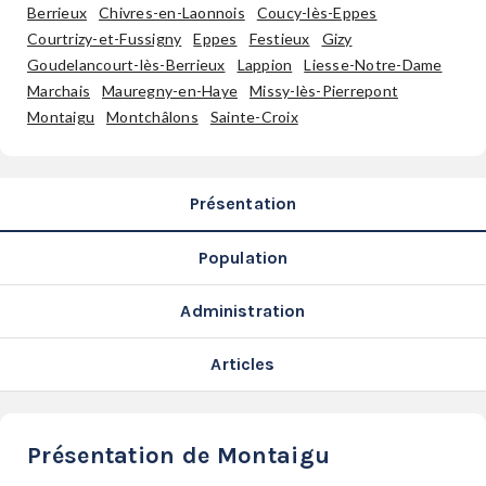
SERVICES
Berrieux
Chivres-en-Laonnois
Coucy-lès-Eppes
Courtrizy-et-Fussigny
Eppes
Festieux
Gizy
LA
Goudelancourt-lès-Berrieux
Lappion
Liesse-Notre-Dame
GAZETTE
Marchais
Mauregny-en-Haye
Missy-lès-Pierrepont
Montaigu
Montchâlons
Sainte-Croix
Se
Présentation
connecter
Population
S'abonner
Administration
Articles
Présentation de Montaigu