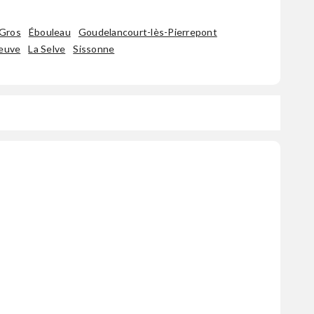
-Gros
Ébouleau
Goudelancourt-lès-Pierrepont
reuve
La Selve
Sissonne