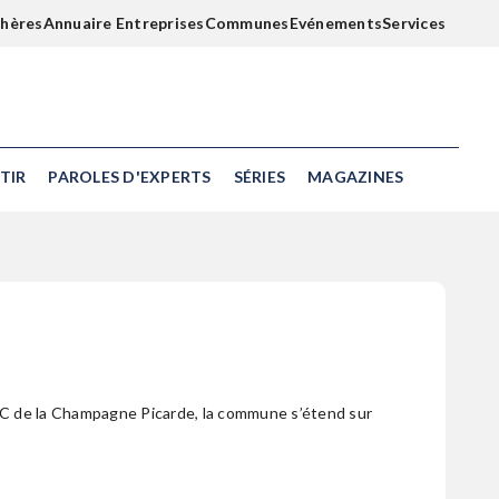
chères
Annuaire Entreprises
Communes
Evénements
Services
TIR
PAROLES D'EXPERTS
SÉRIES
MAGAZINES
CC de la Champagne Picarde, la commune s’étend sur