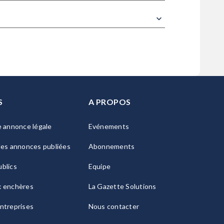
S
A PROPOS
e annonce légale
Evénements
les annonces publiées
Abonnements
blics
Equipe
x enchères
La Gazette Solutions
ntreprises
Nous contacter