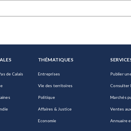
ALES
THÉMATIQUES
SERVICE
as de Calais
Entreprises
Publier un
ie
Vie des territoires
Consulter 
raines
Politique
Marchés pu
ndie
Affaires & Justice
Ventes au
Economie
Annuaire e