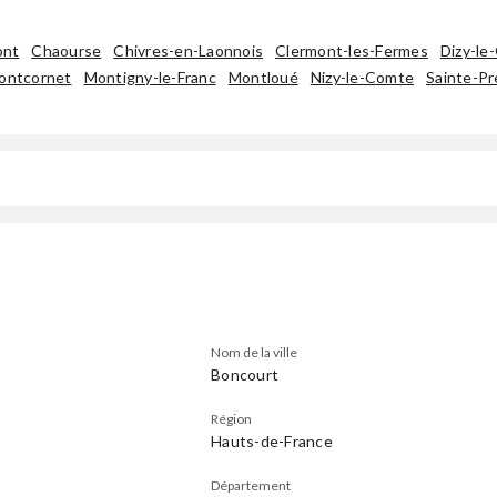
ont
Chaourse
Chivres-en-Laonnois
Clermont-les-Fermes
Dizy-le
ontcornet
Montigny-le-Franc
Montloué
Nizy-le-Comte
Sainte-P
Nom de la ville
Boncourt
Région
Hauts-de-France
Département