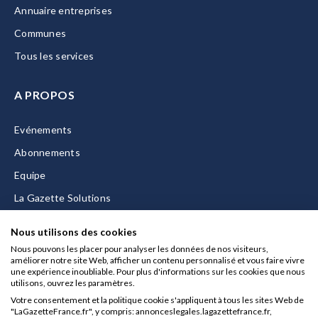
Annuaire entreprises
Communes
Tous les services
A PROPOS
Evénements
Abonnements
Equipe
La Gazette Solutions
Nous contacter
Nous utilisons des cookies
Nous pouvons les placer pour analyser les données de nos visiteurs,
améliorer notre site Web, afficher un contenu personnalisé et vous faire vivre
une expérience inoubliable. Pour plus d'informations sur les cookies que nous
utilisons, ouvrez les paramètres.
Mentions légales
Votre consentement et la politique cookie s'appliquent à tous les sites Web de
CGU/CGV
"LaGazetteFrance.fr", y compris: annonceslegales.lagazettefrance.fr,