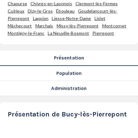
SERVICES
Chaourse
Chivres-en-Laonnois
Clermont-les-Fermes
Cuirieux
Dizy-le-Gros
Ébouleau
Goudelancourt-lès-
LA
Pierrepont
Lappion
Liesse-Notre-Dame
Lislet
GAZETTE
Mâchecourt
Marchais
Missy-lès-Pierrepont
Montcornet
Montigny-le-Franc
La Neuville-Bosmont
Pierrepont
Se
Présentation
connecter
Population
S'abonner
Administration
Présentation de Bucy-lès-Pierrepont