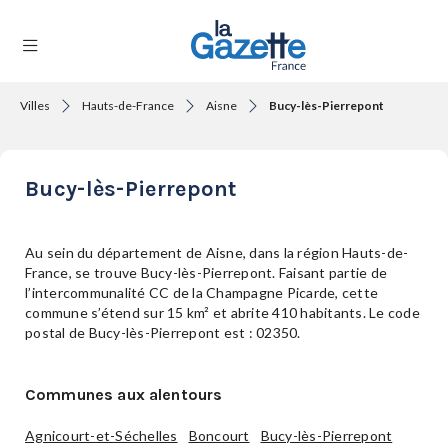
Villes
Hauts-de-France
Aisne
Bucy-lès-Pierrepont
THÉMATIQUES
Bucy-lès-Pierrepont
RÉGIONS
Au sein du département de Aisne, dans la région Hauts-de-
France, se trouve Bucy-lès-Pierrepont. Faisant partie de
l’intercommunalité CC de la Champagne Picarde, cette
FORMATS
commune s’étend sur 15 km² et abrite 410 habitants. Le code
postal de Bucy-lès-Pierrepont est : 02350.
TENDANCES
Communes aux alentours
Agnicourt-et-Séchelles
Boncourt
Bucy-lès-Pierrepont