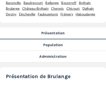
SERVICES
Baronville
Baudrecourt
Bellange
Boustroff
Bréhain
Brulange
Château-Bréhain
Chenois
Chicourt
Dalhain
LA
Destry
Eincheville
Faulquemont
Frémery
Haboudange
GAZETTE
Présentation
Se
Population
connecter
Administration
S'abonner
Présentation de Brulange