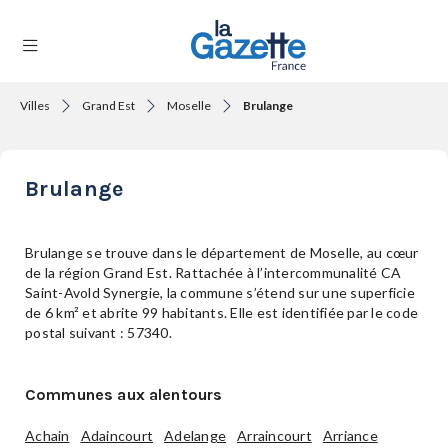
Villes
Grand Est
Moselle
Brulange
THÉMATIQUES
Brulange
RÉGIONS
Brulange se trouve dans le département de Moselle, au cœur
de la région Grand Est. Rattachée à l’intercommunalité CA
Saint-Avold Synergie, la commune s’étend sur une superficie
FORMATS
de 6 km² et abrite 99 habitants. Elle est identifiée par le code
postal suivant : 57340.
TENDANCES
Communes aux alentours
Achain
Adaincourt
Adelange
Arraincourt
Arriance