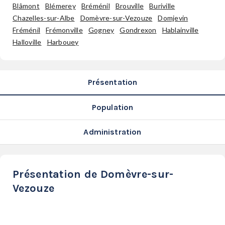
SERVICES
Blâmont
Blémerey
Bréménil
Brouville
Buriville
Chazelles-sur-Albe
Domèvre-sur-Vezouze
Domjevin
LA
Fréménil
Frémonville
Gogney
Gondrexon
Hablainville
GAZETTE
Halloville
Harbouey
Présentation
Se
connecter
Population
S'abonner
Administration
Présentation de Domèvre-sur-
Vezouze