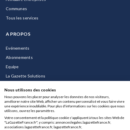
Communes
Tous les services
A PROPOS
Evénements
Abonnements
Equipe
La Gazette Solutions
Nous contacter
Nous utilisons des cookies
Nous pouvons les placer pour analyser les données de nos visiteurs,
améliorer notre site Web, afficher un contenu personnalisé et vous faire vivre
une expérience inoubliable. Pour plus d'informations sur les cookies que nous
utilisons, ouvrez les paramètres.
Mentions légales
Votre consentement et la politique cookie s'appliquent à tous les sites Web de
CGU/CGV
"LaGazetteFrance.fr", y compris: annonceslegales.lagazettefrance.fr,
associations.lagazettefrance.fr, lagazettefrance.fr,