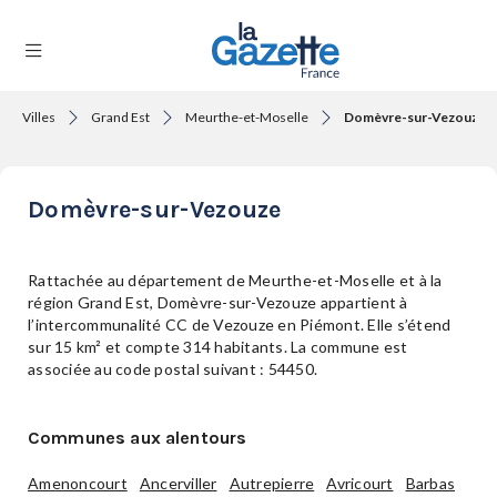
Villes
Grand Est
Meurthe-et-Moselle
Domèvre-sur-Vezouze
THÉMATIQUES
Domèvre-sur-Vezouze
RÉGIONS
Rattachée au département de Meurthe-et-Moselle et à la
région Grand Est, Domèvre-sur-Vezouze appartient à
l’intercommunalité CC de Vezouze en Piémont. Elle s’étend
FORMATS
sur 15 km² et compte 314 habitants. La commune est
associée au code postal suivant : 54450.
TENDANCES
Communes aux alentours
Amenoncourt
Ancerviller
Autrepierre
Avricourt
Barbas