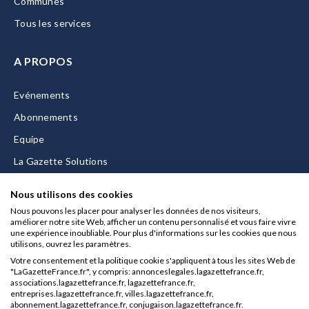
Communes
Tous les services
A PROPOS
Evénements
Abonnements
Equipe
La Gazette Solutions
Nous contacter
Nous utilisons des cookies
Nous pouvons les placer pour analyser les données de nos visiteurs,
améliorer notre site Web, afficher un contenu personnalisé et vous faire vivre
une expérience inoubliable. Pour plus d'informations sur les cookies que nous
utilisons, ouvrez les paramètres.
Mentions légales
Votre consentement et la politique cookie s'appliquent à tous les sites Web de
CGU/CGV
"LaGazetteFrance.fr", y compris: annonceslegales.lagazettefrance.fr,
associations.lagazettefrance.fr, lagazettefrance.fr,
Données personnelles
entreprises.lagazettefrance.fr, villes.lagazettefrance.fr,
abonnement.lagazettefrance.fr, conjugaison.lagazettefrance.fr.