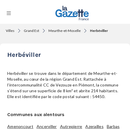
Villes
Grand Est
Meurthe-et-Moselle
Herbéviller
THÉMATIQUES
Herbéviller
RÉGIONS
Herbéviller se trouve dans le département de Meurthe-et-
Moselle, au cœur de la région Grand Est. Rattachée à
l’intercommunalité CC de Vezouze en Piémont, la commune
FORMATS
s’étend sur une superficie de 8 km² et abrite 214 habitants.
Elle est identifiée par le code postal suivant : 54450.
TENDANCES
Communes aux alentours
Amenoncourt
Ancerviller
Autrepierre
Azerailles
Barbas