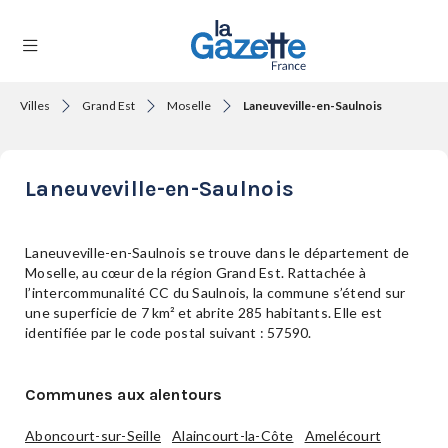
Villes
Grand Est
Moselle
Laneuveville-en-Saulnois
THÉMATIQUES
Laneuveville-en-Saulnois
RÉGIONS
Laneuveville-en-Saulnois se trouve dans le département de
Moselle, au cœur de la région Grand Est. Rattachée à
l’intercommunalité CC du Saulnois, la commune s’étend sur
FORMATS
une superficie de 7 km² et abrite 285 habitants. Elle est
identifiée par le code postal suivant : 57590.
TENDANCES
Communes aux alentours
Aboncourt-sur-Seille
Alaincourt-la-Côte
Amelécourt