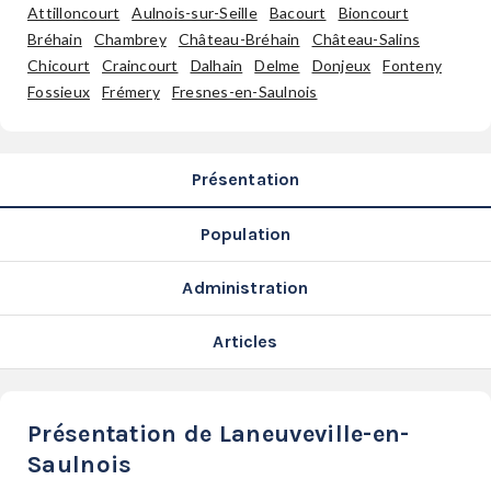
SERVICES
Attilloncourt
Aulnois-sur-Seille
Bacourt
Bioncourt
Bréhain
Chambrey
Château-Bréhain
Château-Salins
LA
Chicourt
Craincourt
Dalhain
Delme
Donjeux
Fonteny
GAZETTE
Fossieux
Frémery
Fresnes-en-Saulnois
Présentation
Se
connecter
Population
S'abonner
Administration
Articles
Présentation de Laneuveville-en-
Saulnois