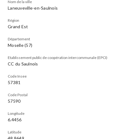
Nom de la ville
Laneuveville-en-Saulnois
Région
Grand Est
Département
Moselle (57)
Etablissement public de coopération intercommunale (EPCI)
CC du Saulnois
Code Insee
57381
Code Postal
57590
Longitude
6.4456
Latitude
48.8649