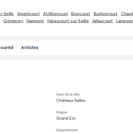
-Seille
Amelécourt
Attilloncourt
Bioncourt
Burlioncourt
Cham
Grémecey
Hampont
Haraucourt-sur-Seille
Jallaucourt
Laneuvev
curité
Articles
Nom de la ville
Château-Salins
Région
Grand Est
Département