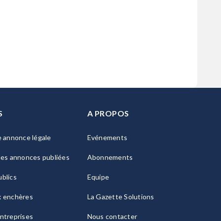
S
A PROPOS
e annonce légale
Evénements
les annonces publiées
Abonnements
blics
Equipe
x enchères
La Gazette Solutions
ntreprises
Nous contacter