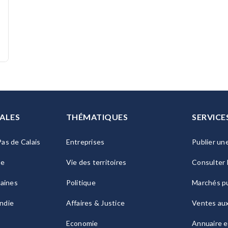
ALES
THÉMATIQUES
SERVICE
as de Calais
Entreprises
Publier un
ie
Vie des territoires
Consulter 
raines
Politique
Marchés pu
ndie
Affaires & Justice
Ventes au
Economie
Annuaire e