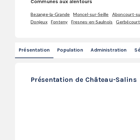
Communes aux alentours
Bezange-la-Grande
Moncel-sur-Seille
Aboncourt-sur
Donjeux
Fonteny
Fresnes-en-Saulnois
Gerbécourt
Présentation
Population
Administration
Sé
Présentation de Château-Salins