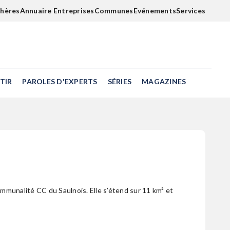
chères
Annuaire Entreprises
Communes
Evénements
Services
TIR
PAROLES D'EXPERTS
SÉRIES
MAGAZINES
mmunalité CC du Saulnois. Elle s’étend sur 11 km² et