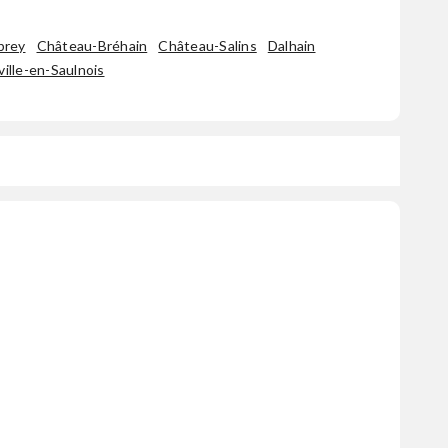
brey
Château-Bréhain
Château-Salins
Dalhain
ille-en-Saulnois