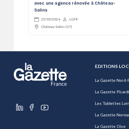
avec une agence rénovée à Château-
Salins
25/03/2026
LGFR
Château-Salins (57)
EDITIONS LOC
La Gazette Nord-P
La Gazette Picard
Les Tablettes Lor
La Gazette Norma
La Gazette Oise