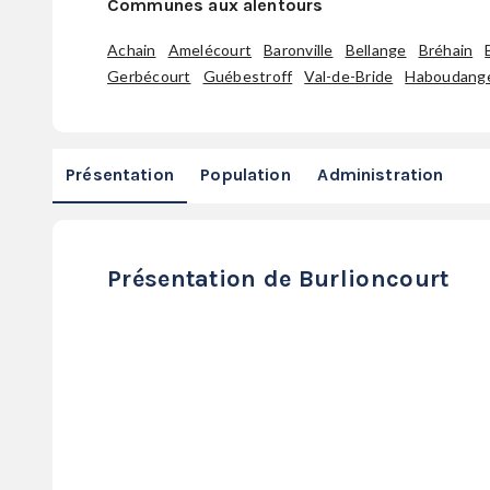
Communes aux alentours
Achain
Amelécourt
Baronville
Bellange
Bréhain
Gerbécourt
Guébestroff
Val-de-Bride
Haboudang
Présentation
Population
Administration
Présentation de Burlioncourt