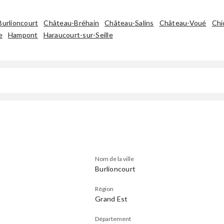
Burlioncourt
Château-Bréhain
Château-Salins
Château-Voué
Chi
e
Hampont
Haraucourt-sur-Seille
Nom de la ville
Burlioncourt
Région
Grand Est
Département