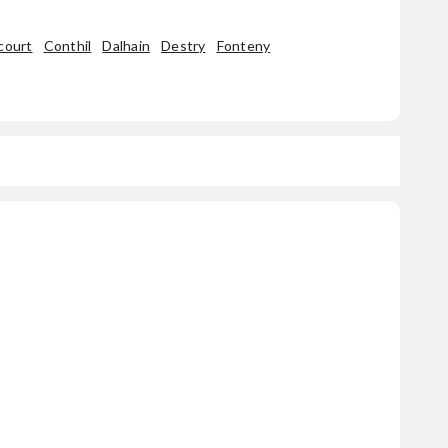
court
Conthil
Dalhain
Destry
Fonteny