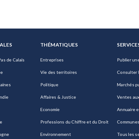
ALES
THÉMATIQUES
SERVICE
as de Calais
Entreprises
Publier un
ie
Vie des territoires
Consulter 
raines
Politique
Marchés pu
ndie
Affaires & Justice
Ventes au
Economie
Annuaire e
le
Professions du Chiffre et du Droit
Commune
ogne
Environnement
Tous les s