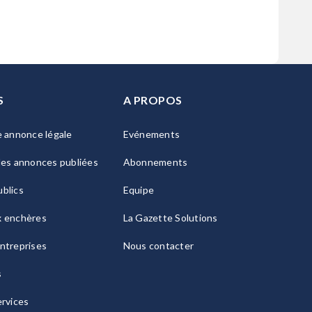
S
A PROPOS
e annonce légale
Evénements
les annonces publiées
Abonnements
blics
Equipe
x enchères
La Gazette Solutions
ntreprises
Nous contacter
s
ervices