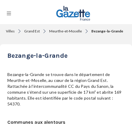
Villes
Grand Est
Meurthe-et-Moselle
Bezange-la-Grande
THÉMATIQUES
Bezange-la-Grande
RÉGIONS
Bezange-la-Grande se trouve dans le département de
Meurthe-et-Moselle, au cœur de la région Grand Est.
Rattachée à l’intercommunalité CC du Pays du Sanon, la
FORMATS
commune s’étend sur une superficie de 17 km² et abrite 169
habitants. Elle est identifiée par le code postal suivant :
54370.
TENDANCES
Communes aux alentours