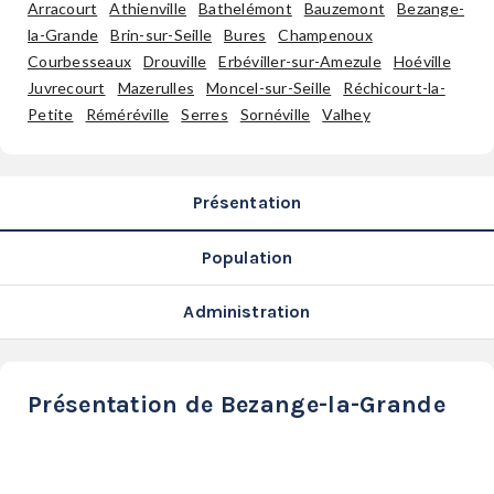
Arracourt
Athienville
Bathelémont
Bauzemont
Bezange-
SERVICES
la-Grande
Brin-sur-Seille
Bures
Champenoux
LA
Courbesseaux
Drouville
Erbéviller-sur-Amezule
Hoéville
GAZETTE
Juvrecourt
Mazerulles
Moncel-sur-Seille
Réchicourt-la-
Petite
Réméréville
Serres
Sornéville
Valhey
Se
Présentation
connecter
Population
S'abonner
Administration
Présentation de Bezange-la-Grande