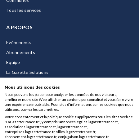
Communes
Tous les services
A PROPOS
Evénements
Abonnements
Equipe
La Gazette Solutions
Nous contacter
Nous utilisons des cookies
Nous pouvons les placer pour analyser les données de nos visiteurs,
améliorer notre site Web, afficher un contenu personnalisé et vous faire vivre
une expérience inoubliable. Pour plus d'informations sur les cookies que nous
utilisons, ouvrez les paramètres.
Mentions légales
Votre consentement et la politique cookie s'appliquent à tous les sites Web de
CGU/CGV
"LaGazetteFrance.fr", y compris: annonceslegales.lagazettefrance.fr,
associations.lagazettefrance.fr, lagazettefrance.fr,
Données personnelles
entreprises.lagazettefrance.fr, villes.lagazettefrance.fr,
abonnement.lagazettefrance.fr, conjugaison.lagazettefrance.fr.