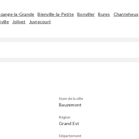
zange-la-Grande
Bienville-la-Petite
Bonviller
Bures
Chanteheux
ville
Jolivet
Juvrecourt
Nom de la ville
Bauzemont
Région
Grand Est
Département