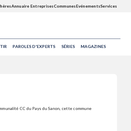
chères
Annuaire Entreprises
Communes
Evénements
Services
TIR
PAROLES D'EXPERTS
SÉRIES
MAGAZINES
rcommunalité CC du Pays du Sanon, cette commune