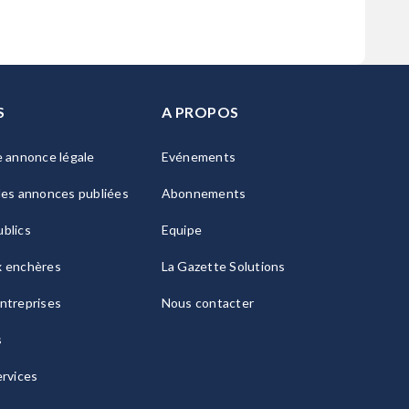
S
A PROPOS
e annonce légale
Evénements
les annonces publiées
Abonnements
blics
Equipe
x enchères
La Gazette Solutions
ntreprises
Nous contacter
s
ervices