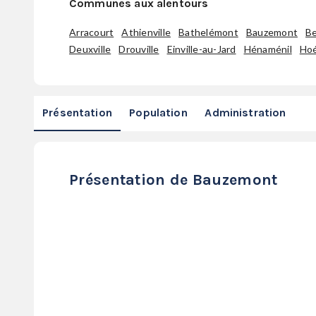
Communes aux alentours
Arracourt
Athienville
Bathelémont
Bauzemont
Be
Deuxville
Drouville
Einville-au-Jard
Hénaménil
Hoé
Présentation
Population
Administration
Présentation de Bauzemont