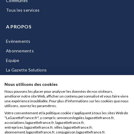
Communes
Tous les services
A PROPOS
Evénements
Abonnements
Equipe
La Gazette Solutions
Nous contacter
Nous utilisons des cookies
Nous pouvons les placer pour analyser les données de nos visiteurs,
améliorer notre site Web, afficher un contenu personnalisé et vous faire vivre
une expérience inoubliable. Pour plus d'informations sur les cookies que nous
utilisons, ouvrez les paramètres.
Mentions légales
Votre consentement et la politique cookie s'appliquent à tous les sites Web de
CGU/CGV
"LaGazetteFrance.fr", y compris: annonceslegales.lagazettefrance.fr,
associations.lagazettefrance.fr, lagazettefrance.fr,
Données personnelles
entreprises.lagazettefrance.fr, villes.lagazettefrance.fr,
abonnement.lagazettefrance.fr, conjugaison.lagazettefrance.fr.