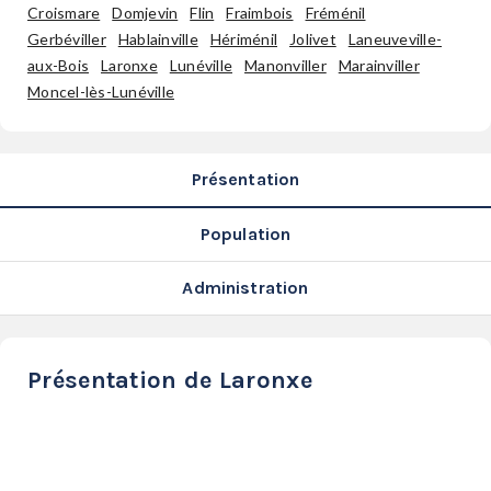
SERVICES
Croismare
Domjevin
Flin
Fraimbois
Fréménil
Gerbéviller
Hablainville
Hériménil
Jolivet
Laneuveville-
LA
aux-Bois
Laronxe
Lunéville
Manonviller
Marainviller
GAZETTE
Moncel-lès-Lunéville
Présentation
Se
connecter
Population
S'abonner
Administration
Présentation de Laronxe