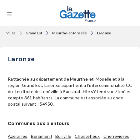
Villes
Grand Est
Meurthe-et-Moselle
Laronxe
THÉMATIQUES
Laronxe
RÉGIONS
Rattachée au département de Meurthe-et-Moselle et à la
région Grand Est, Laronxe appartient à l’intercommunalité CC
du Territoire de Lunéville à Baccarat. Elle s’étend sur 7 km² et
FORMATS
compte 361 habitants. La commune est associée au code
postal suivant : 54950.
TENDANCES
Communes aux alentours
Azerailles
Bénaménil
Buriville
Chanteheux
Chenevières